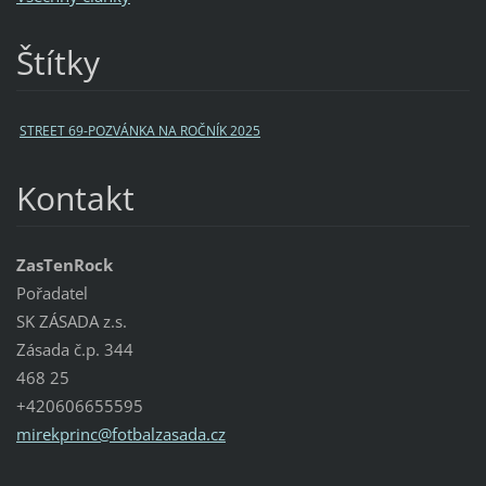
Štítky
STREET 69-POZVÁNKA NA ROČNÍK 2025
Kontakt
ZasTenRock
Pořadatel
SK ZÁSADA z.s.
Zásada č.p. 344
468 25
+420606655595
mirekpri
nc@fotba
lzasada.
cz