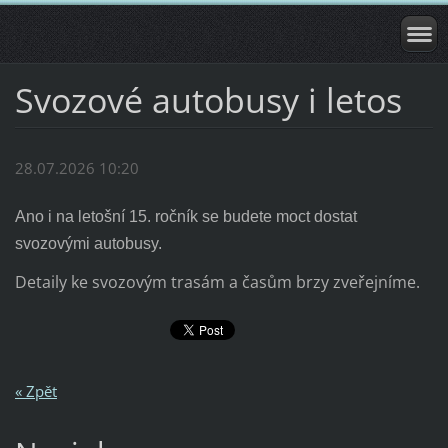
Svozové autobusy i letos
28.07.2026 10:20
Ano i na letošní 15. ročník se budete moct dostat
svozovými autobusy.
Detaily ke svozovým trasám a časům brzy zveřejníme.
« Zpět