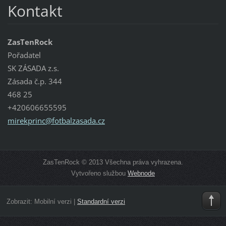
Kontakt
ZasTenRock
Pořadatel
SK ZÁSADA z.s.
Zásada č.p. 344
468 25
+420606655595
mirekpri
nc@fotba
lzasada.
cz
ZasTenRock © 2013 Všechna práva vyhrazena.
Vytvořeno službou
Webnode
Zobrazit:
Mobilní verzi
|
Standardní verzi