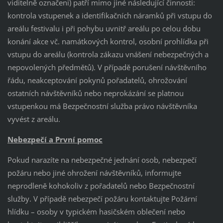
viditelně označeni) patří mimo jiné následující činnosti:
kontrola vstupenek a identifikačních náramků při vstupu do
areálu festivalu i při pohybu uvnitř areálu po celou dobu
konání akce vč. namátkových kontrol, osobní prohlídka při
vstupu do areálu (kontrola zákazu vnášení nebezpečných a
nepovolených předmětů). V případě porušení návštěvního
řádu, neakceptování pokynů pořadatelů, ohrožování
ostatních návštěvníků nebo neprokázání se platnou
vstupenkou má Bezpečnostní služba právo návštěvníka
vyvést z areálu.
Nebezpečí a První pomoc
Pokud narazíte na nebezpečné jednání osob, nebezpečí
požáru nebo jiné ohrožení návštěvníků, informujte
neprodleně kohokoliv z pořadatelů nebo Bezpečnostní
služby. V případě nebezpečí požáru kontaktujte Požární
hlídku – osoby v typickém hasičském oblečení nebo