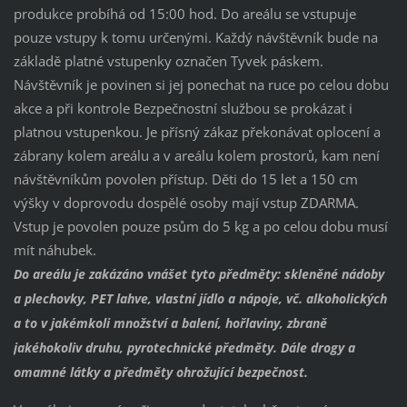
produkce probíhá od 15:00 hod. Do areálu se vstupuje
pouze vstupy k tomu určenými. Každý návštěvník bude na
základě platné vstupenky označen Tyvek páskem.
Návštěvník je povinen si jej ponechat na ruce po celou dobu
akce a při kontrole Bezpečnostní službou se prokázat i
platnou vstupenkou. Je přísný zákaz překonávat oplocení a
zábrany kolem areálu a v areálu kolem prostorů, kam není
návštěvníkům povolen přístup. Děti do 15 let a 150 cm
výšky v doprovodu dospělé osoby mají vstup ZDARMA.
Vstup je povolen pouze psům do 5 kg a po celou dobu musí
mít náhubek.
Do areálu je zakázáno vnášet tyto předměty: skleněné nádoby
a plechovky, PET lahve, vlastní jídlo a nápoje, vč. alkoholických
a to v jakémkoli množství a balení, hořlaviny, zbraně
jakéhokoliv druhu, pyrotechnické předměty. Dále drogy a
omamné látky a předměty ohrožující bezpečnost.