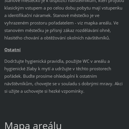
Stanové městečko je k dispozici návštěvníkům, kteří projdou
klasickým vstupem a po celou dobu pobytu mají vstupenku
a identifikační náramek. Stanové městečko je ve
vyhrazeném prostoru pořadatelem - viz mapka areálu. Ve
stanovém městečku je přísný zákaz rozdělávání ohně,
hlasitého chování a obtěžování okolních návštěvníků.
Ostatní
Dodržujte hygienická pravidla, použijte WC v areálu a
hygienické žlaby k mytí a udržujte v těchto prostorech
pořádek. Buďte prosíme ohleduplní k ostatním
návštěvníkům, chovejte se v souladu s dobrými mravy. Akci
si užijte a uchovejte si hezké vzpomínky.
Mapa areálu