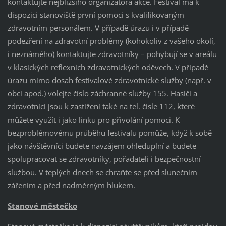
kontaktujte nejbližšího organizátora akce. Festival má k
dispozici stanoviště první pomoci s kvalifikovaným
zdravotním personálem. V případě úrazu i v případě
podezření na zdravotní problémy (kohokoliv z vašeho okolí,
i neznámého) kontaktujte zdravotníky – pohybují se v areálu
v klasických reflexních zdravotnických oděvech. V případě
úrazu mimo dosah festivalové zdravotnické služby (např. v
obci apod.) volejte číslo záchranné služby 155. Hasiči a
zdravotníci jsou k zastižení také na tel. čísle 112, které
můžete využít i jako linku pro přivolání pomoci. K
bezproblémovému průběhu festivalu pomůže, když k sobě
jako návštěvníci budete navzájem ohleduplní a budete
spolupracovat se zdravotníky, pořadateli i bezpečnostní
službou. V teplých dnech se chraňte se před slunečním
zářením a před nadměrným hlukem.
Stanové městečko