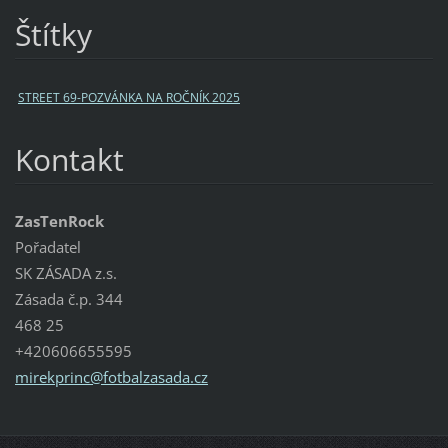
Štítky
STREET 69-POZVÁNKA NA ROČNÍK 2025
Kontakt
ZasTenRock
Pořadatel
SK ZÁSADA z.s.
Zásada č.p. 344
468 25
+420606655595
mirekpri
nc@fotba
lzasada.
cz