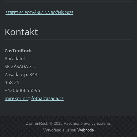
STREET 69-POZVÁNKA NA ROČNÍK 2025
Kontakt
ZasTenRock
Pořadatel
SK ZÁSADA z.s.
Zásada č.p. 344
468 25
+420606655595
mirekpri
nc@fotba
lzasada.
cz
ZasTenRock © 2013 Všechna práva vyhrazena.
Vytvořeno službou
Webnode